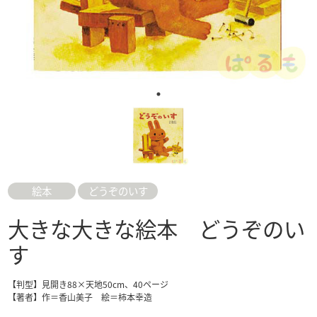
絵本
どうぞのいす
大きな大きな絵本 どうぞのい
す
【判型】見開き88×天地50cm、40ページ
【著者】作＝香山美子 絵＝柿本幸造