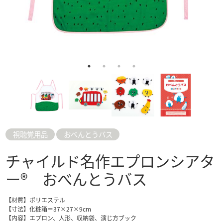
視聴覚用品
おべんとうバス
チャイルド名作エプロンシアタ
ー® おべんとうバス
【材質】ポリエステル
【寸法】化粧箱＝37×27×9cm
【内容】エプロン、人形、収納袋、演じ方ブック