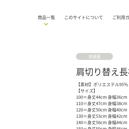
商品一覧
このサイトについて
ご利用
体操服
肩切り替え長
【素材】ポリエステル95％
【サイズ】
100＝身丈44cm 身幅36cm
110＝身丈47cm 身幅38cm
120＝身丈50cm 身幅40cm
130＝身丈53cm 身幅42cm
140＝身丈56cm 身幅44cm
150＝身丈59cm 身幅46cm