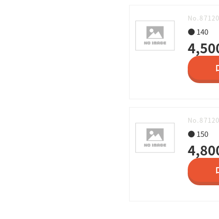
No.8712
● 140
4,50
No.8712
● 150
4,80