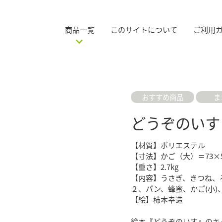
商品一覧
このサイトについて
ご利用
おすすめ商品
ま
どうぞのいす
【材質】ポリエステル
【寸法】かご（大）＝73×5
【重さ】2.7kg
【内容】うさぎ、きつね、
２、パン、蜂蜜、かご(小)
【絵】柿本幸造
絵本『どうぞのいす』のキ