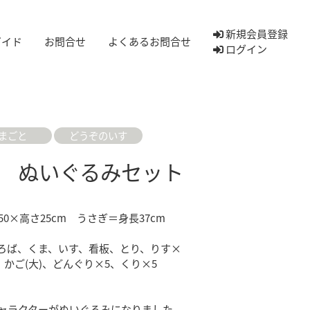
新規会員登録
ガイド
お問合せ
よくあるお問合せ
ログイン
まごと
どうぞのいす
 ぬいぐるみセット
0×高さ25cm うさぎ＝身長37cm
ろば、くま、いす、看板、とり、りす×
、かご(大)、どんぐり×5、くり×5
ャラクターがぬいぐるみになりました。