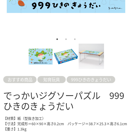
おすすめ商品
知育玩具
999ひきのきょうだい
でっかいジグソーパズル 999
ひきのきょうだい
【材質】紙（型抜き加工）
【寸法】完成形＝60×90×高さ0.2cm パッケージ＝38.7×25.3×高さ6.1cm
【重さ】1.3kg