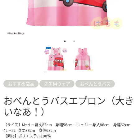
おすすめ商品
先生用ウェア
おべんとうバス
おべんとうバスエプロン（大き
いなあ！）
【サイズ】M～L＝身丈83cm 身幅56cm LL～3L＝身丈86cm 身幅62cm
4L～5L=身丈88cm 身幅68cm
【素材】ポリエステル100％