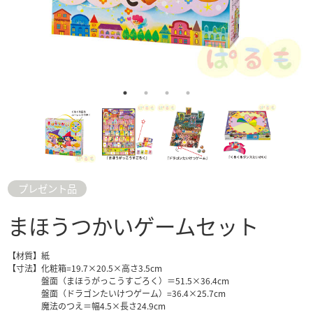
プレゼント品
まほうつかいゲームセット
【材質】紙
【寸法】化粧箱=19.7×20.5×高さ3.5cm
盤面（まほうがっこうすごろく）＝51.5×36.4cm
盤面（ドラゴンたいけつゲーム）=36.4×25.7cm
魔法のつえ＝幅4.5×長さ24.9cm