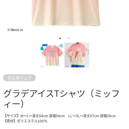
先生用ウェア
グラデアイスTシャツ（ミッフ
ィー）
【サイズ】M～L＝身丈64cm 身幅54cm LL～3L＝身丈67cm 身幅58cm
【素材】ポリエステル100％