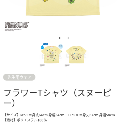
先生用ウェア
フラワーTシャツ（スヌーピ
ー）
【サイズ】M～L＝身丈64cm 身幅54cm LL～3L＝身丈67cm 身幅58cm
【素材】ポリエステル100％