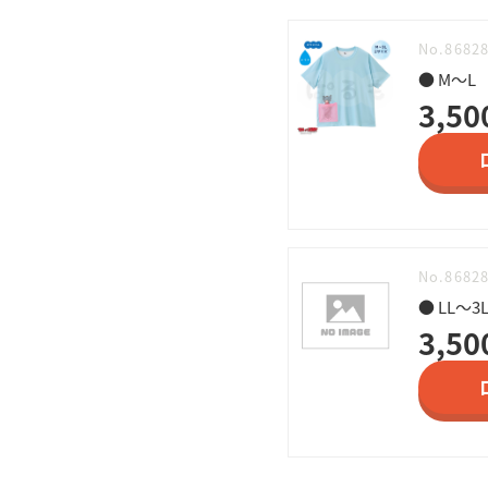
No.8682
● M～L
3,50
No.8682
● LL～3
3,50