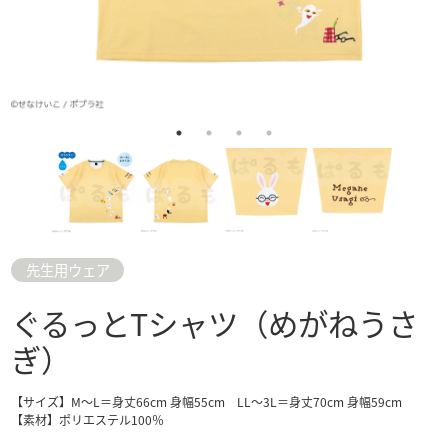
先生用ウェア
ぐるっとTシャツ（めがねうさ
ぎ）
【サイズ】M～L＝身丈66cm 身幅55cm LL～3L＝身丈70cm 身幅59cm
【素材】ポリエステル100％