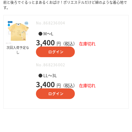
前と後ろでぐるっとまあるくおばけ！ポリエステルだけど綿のような着心地で
す。
No.868236004
● M～L
3,400
円（税込）
在庫切れ
次回入荷予定な
ログイン
し
No.868236002
● LL～3L
3,400
円（税込）
在庫切れ
ログイン