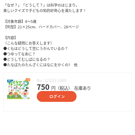
「なぜ？」「どうして？」は科学のはじまり。
楽しいクイズで子どもの知的好奇心を満たします！
【対象年齢】4～5歳
【判型】21×25cm、ハードカバー、28ページ
【内容】
〈こんな疑問にお答えします〉
●くもはどうして空にうかんでいるの？
●つゆってなあに？
●どうしてむしばになるの？
●たなばたのたんざくにはなにをかくの? 他
No.120311000
750
円（税込）
在庫あり
ログイン