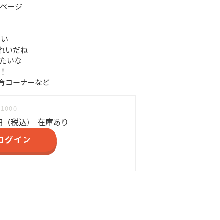
28ページ
こい
れいだね
きたいな
！
育コーナーなど
11000
円（税込）
在庫あり
ログイン