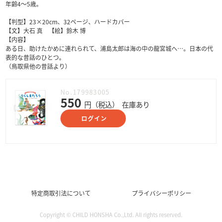
年齢4～5歳。
【判型】23×20cm、32ページ、ハードカバー
【文】大石 真 【絵】鈴木 博
【内容】
ある日、助けたかめに連れられて、浦島太郎は海の中の龍宮城へ…。日本の代
表的な昔話のひとつ。
（鳥取県他の昔話より）
No.179983005
550
円（税込）
在庫あり
ログイン
特定商取引法について
プライバシーポリシー
Copyright © CHILD HONSHA Co.,Ltd. All rights reserved.