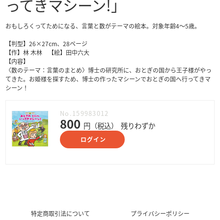
ってきマシーン!」
おもしろくってためになる、言葉と数がテーマの絵本。対象年齢4～5歳。
【判型】26×27cm、28ページ
【作】林 木林 【絵】田中六大
【内容】
〈数のテーマ：言葉のまとめ〉博士の研究所に、おとぎの国から王子様がやっ
てきた。お姫様を探すため、博士の作ったマシーンでおとぎの国へ行ってきマ
シーン！
No.159983012
800
円（税込）
残りわずか
ログイン
特定商取引法について
プライバシーポリシー