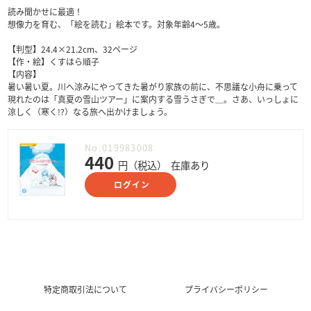
読み聞かせに最適！
想像力を育む、「絵を読む」絵本です。対象年齢4～5歳。
【判型】24.4×21.2cm、32ページ
【作・絵】くすはら順子
【内容】
暑い暑い夏。川へ涼みにやってきた暑がり家族の前に、不思議な小舟に乗って
現れたのは「真夏の雪山ツアー」に案内する雪うさぎで＿。さあ、いっしょに
涼しく（寒く!?）なる旅へ出かけましょう。
No.019983008
440
円（税込）
在庫あり
ログイン
特定商取引法について
プライバシーポリシー