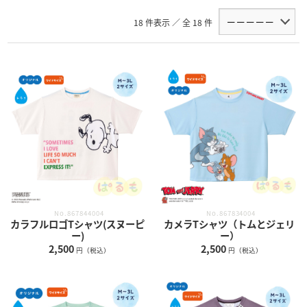
18 件表示 ／ 全 18 件
No.867834004
No.867844004
カメラTシャツ（トムとジェリ
カラフルロゴTシャツ(スヌーピ
ー）
ー)
2,500
2,500
円（税込）
円（税込）