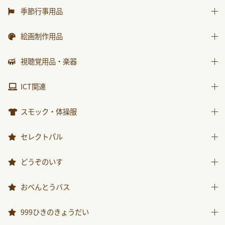
水遊び用品
はじめましての絵本
運動遊具
季節行事用品
ｻﾝﾁｬｲﾙﾄﾞ ﾋﾞｯｸﾞｻｲｴﾝｽ
乗り物遊具
運動会用品
絵画制作用品
世界の昔話名作選
プレゼント品
科学が好きになるおはなし
画材
視聴覚用品・楽器
包装紙・紙袋
ﾁｬｲﾙﾄﾞ科学絵本館なぜなぜ
製作素材
視聴覚用品
ICT関連
ｽｰﾊﾟｰﾜｲﾄﾞことばとかず
楽器
ICT関連
ｽｰﾊﾟｰﾜｲﾄﾞお話かずあそび
スモック・体操服
かんがえる
スモック
セレクトパル
みんなともだち
体操服
先生用ウェア
どうぞのいす
あそぼ！
その他商品
みてみて！
どうぞのいす
おべんとうバス
2025年度月刊絵本
おべんとうバス
999ひきのきょうだい
2026年度月刊絵本