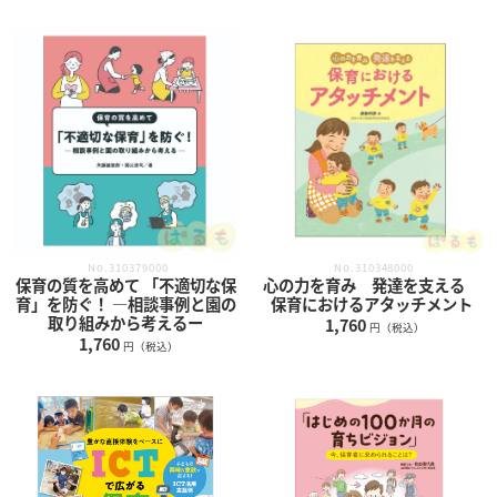
No.310379000
No.310348000
保育の質を高めて 「不適切な保
心の力を育み 発達を支える
育」を防ぐ！ ―相談事例と園の
保育におけるアタッチメント
取り組みから考えるー
1,760
円（税込）
1,760
円（税込）