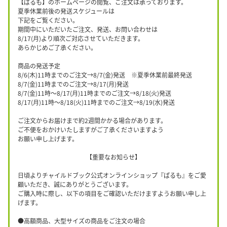
【ぱるも】のホームページの閲覧、ご注文は承っております。
夏季休業前後の発送スケジュールは
下記をご覧ください。
期間中にいただいたご注文、発送、お問い合わせは
8/17(月)より順次ご対応させていただきます。
あらかじめご了承ください。
商品の発送予定
8/6(木)11時までのご注文→8/7(金)発送 ※夏季休業前最終発送
8/7(金)11時までのご注文→8/17(月)発送
8/7(金)11時〜8/17(月)11時までのご注文→8/18(火)発送
8/17(月)11時〜8/18(火)11時までのご注文→8/19(水)発送
ご注文からお届けまで約2週間かかる場合があります。
ご不便をおかけいたしますがご了承くださいますよう
お願い申し上げます。
【重要なお知らせ】
日頃よりチャイルドブック公式オンラインショップ『ぱるも』をご愛
顧いただき、誠にありがとうございます。
ご購入時に際し、以下の項目をご確認いただけますようお願い申し上
げます。
●高額商品、大型サイズの商品をご注文の場合