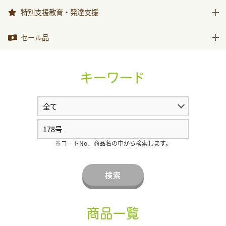
999ひきのきょうだい
特別支援教育・発達支援
特別支援教育・発達支援
セール品
セール品
キーワード
※コードNo、商品名の中から検索します。
検索
商品一覧