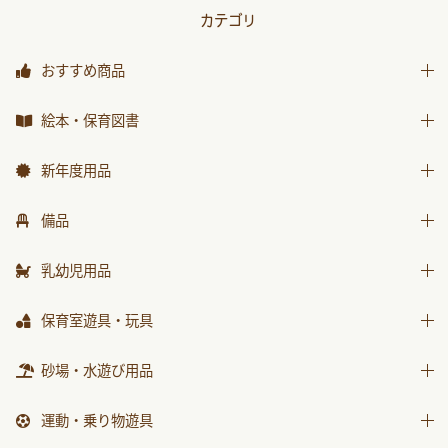
カテゴリ
おすすめ商品
おすすめ商品
絵本・保育図書
絵本
新年度用品
保育図書
出席帳・シール
備品
月刊絵本 バックナンバー
お誕生カード
椅子
乳幼児用品
おはなしチャイルド
ワーク
テーブル
おはなしﾁｬｲﾙﾄﾞﾘｸｴｽﾄ
乳幼児備品
保育室遊具・玩具
画帳・おもいで
収納用品
チャイルドブック アップル
乳幼児玩具
絵画・造形用品
ままごと
砂場・水遊び用品
環境備品
ﾁｬｲﾙﾄﾞﾌﾞｯｸ ｱｯﾌﾟﾙ傑作選
個人保育用品
積木・ブロック
防災・安全用品
砂場用品
もこちゃんチャイルド
運動・乗り物遊具
各種用紙・証書
知育玩具
衛生・トイレ用品