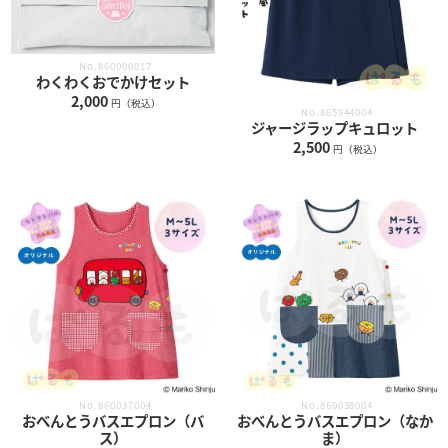
No.860000017
わくわくおでかけセット
2,000
円（税込）
No.865944004
ジャージラップキュロット
2,500
円（税込）
No.860037004
No.860038004
おべんとうバスエプロン（バ
おべんとうバスエプロン（なか
ス）
ま）