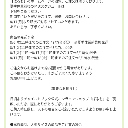
【ぱるも】のホームページの閲覧、ご注文は承っております。
夏季休業前後の発送スケジュールは
下記をご覧ください。
期間中にいただいたご注文、発送、お問い合わせは
8/17(月)より順次ご対応させていただきます。
あらかじめご了承ください。
商品の発送予定
8/6(木)11時までのご注文→8/7(金)発送 ※夏季休業前最終発送
8/7(金)11時までのご注文→8/17(月)発送
8/7(金)11時〜8/17(月)11時までのご注文→8/18(火)発送
8/17(月)11時〜8/18(火)11時までのご注文→8/19(水)発送
ご注文からお届けまで約2週間かかる場合があります。
ご不便をおかけいたしますがご了承くださいますよう
お願い申し上げます。
【重要なお知らせ】
日頃よりチャイルドブック公式オンラインショップ『ぱるも』をご愛
顧いただき、誠にありがとうございます。
ご購入時に際し、以下の項目をご確認いただけますようお願い申し上
げます。
●高額商品、大型サイズの商品をご注文の場合