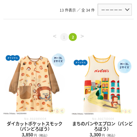
13 件表示 ／ 全 34 件
<
>
1
2
No.866989004
No.866703004
ダイカットポケットスモック
まちのパンやエプロン（パンど
（パンどろぼう）
ろぼう）
3,850
3,300
円（税込）
円（税込）