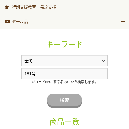
999ひきのきょうだい
特別支援教育・発達支援
特別支援教育・発達支援
セール品
セール品
キーワード
※コードNo、商品名の中から検索します。
検索
商品一覧