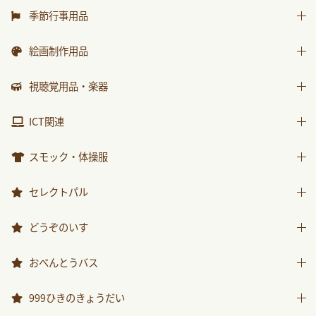
水遊び用品
はじめましての絵本
運動遊具
季節行事用品
ｻﾝﾁｬｲﾙﾄﾞ ﾋﾞｯｸﾞｻｲｴﾝｽ
乗り物遊具
運動会用品
絵画制作用品
世界の昔話名作選
プレゼント品
科学が好きになるおはなし
画材
視聴覚用品・楽器
包装紙・紙袋
ﾁｬｲﾙﾄﾞ科学絵本館なぜなぜ
製作素材
視聴覚用品
ICT関連
ｽｰﾊﾟｰﾜｲﾄﾞことばとかず
楽器
ICT関連
ｽｰﾊﾟｰﾜｲﾄﾞお話かずあそび
スモック・体操服
かんがえる
スモック
セレクトパル
みんなともだち
体操服
先生用ウェア
どうぞのいす
あそぼ！
その他商品
みてみて！
どうぞのいす
おべんとうバス
2025年度月刊絵本
おべんとうバス
999ひきのきょうだい
2026年度月刊絵本