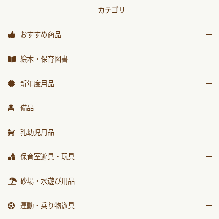
カテゴリ
おすすめ商品
おすすめ商品
絵本・保育図書
絵本
新年度用品
保育図書
出席帳・シール
備品
月刊絵本 バックナンバー
お誕生カード
椅子
乳幼児用品
おはなしチャイルド
ワーク
テーブル
おはなしﾁｬｲﾙﾄﾞﾘｸｴｽﾄ
乳幼児備品
保育室遊具・玩具
画帳・おもいで
収納用品
チャイルドブック アップル
乳幼児玩具
絵画・造形用品
ままごと
砂場・水遊び用品
環境備品
ﾁｬｲﾙﾄﾞﾌﾞｯｸ ｱｯﾌﾟﾙ傑作選
個人保育用品
積木・ブロック
防災・安全用品
砂場用品
もこちゃんチャイルド
運動・乗り物遊具
各種用紙・証書
知育玩具
衛生・トイレ用品