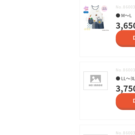
No.8600
● M～L
3,65
No.8600
● LL～3
3,75
No.8600