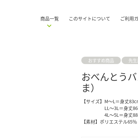
商品一覧
このサイトについて
ご利用
おすすめ商品
先生
おべんとうバ
ま）
【サイズ】M～L＝身丈83
LL〜3L＝身丈86c
4L〜5L＝身丈88cm
【素材】ポリエステル65％