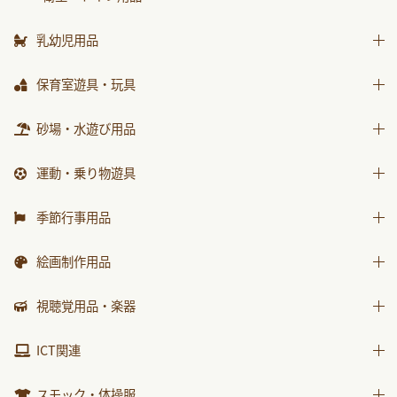
はじめましての絵本
ｻﾝﾁｬｲﾙﾄﾞ ﾋﾞｯｸﾞｻｲｴﾝｽ
乳幼児用品
世界の昔話名作選
乳幼児備品
保育室遊具・玩具
科学が好きになるおはなし
乳幼児玩具
ままごと
砂場・水遊び用品
ﾁｬｲﾙﾄﾞ科学絵本館なぜなぜ
積木・ブロック
ｽｰﾊﾟｰﾜｲﾄﾞことばとかず
砂場用品
運動・乗り物遊具
知育玩具
ｽｰﾊﾟｰﾜｲﾄﾞお話かずあそび
水遊び用品
運動遊具
季節行事用品
かんがえる
乗り物遊具
運動会用品
みんなともだち
絵画制作用品
プレゼント品
あそぼ！
画材
視聴覚用品・楽器
包装紙・紙袋
みてみて！
製作素材
視聴覚用品
ICT関連
2025年度月刊絵本
楽器
2026年度月刊絵本
ICT関連
スモック・体操服