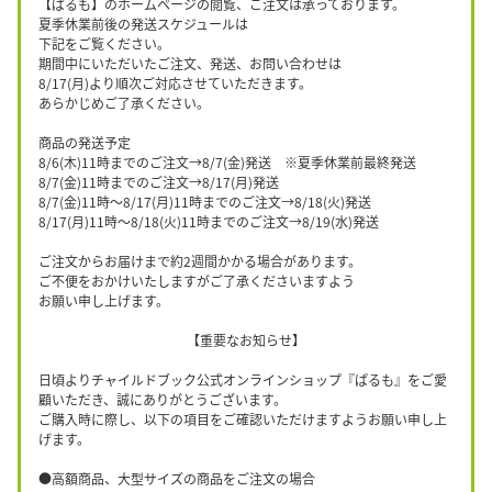
【ぱるも】のホームページの閲覧、ご注文は承っております。
夏季休業前後の発送スケジュールは
下記をご覧ください。
期間中にいただいたご注文、発送、お問い合わせは
8/17(月)より順次ご対応させていただきます。
あらかじめご了承ください。
商品の発送予定
8/6(木)11時までのご注文→8/7(金)発送 ※夏季休業前最終発送
8/7(金)11時までのご注文→8/17(月)発送
8/7(金)11時〜8/17(月)11時までのご注文→8/18(火)発送
8/17(月)11時〜8/18(火)11時までのご注文→8/19(水)発送
ご注文からお届けまで約2週間かかる場合があります。
ご不便をおかけいたしますがご了承くださいますよう
お願い申し上げます。
【重要なお知らせ】
日頃よりチャイルドブック公式オンラインショップ『ぱるも』をご愛
顧いただき、誠にありがとうございます。
ご購入時に際し、以下の項目をご確認いただけますようお願い申し上
げます。
●高額商品、大型サイズの商品をご注文の場合