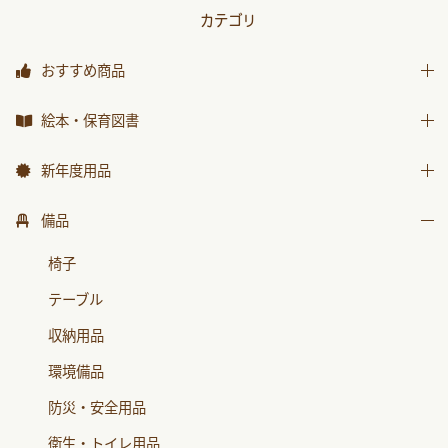
カテゴリ
おすすめ商品
おすすめ商品
絵本・保育図書
絵本
新年度用品
保育図書
出席帳・シール
備品
月刊絵本 バックナンバー
お誕生カード
椅子
おはなしチャイルド
ワーク
テーブル
おはなしﾁｬｲﾙﾄﾞﾘｸｴｽﾄ
画帳・おもいで
収納用品
チャイルドブック アップル
絵画・造形用品
環境備品
ﾁｬｲﾙﾄﾞﾌﾞｯｸ ｱｯﾌﾟﾙ傑作選
個人保育用品
防災・安全用品
もこちゃんチャイルド
各種用紙・証書
衛生・トイレ用品