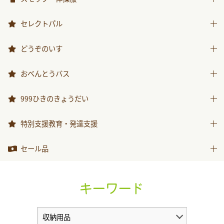
スモック
セレクトパル
体操服
先生用ウェア
どうぞのいす
その他商品
どうぞのいす
おべんとうバス
おべんとうバス
999ひきのきょうだい
999ひきのきょうだい
特別支援教育・発達支援
特別支援教育・発達支援
セール品
セール品
キーワード