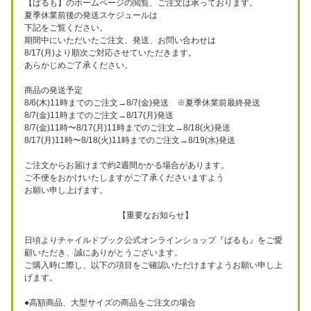
【ぱるも】のホームページの閲覧、ご注文は承っております。
夏季休業前後の発送スケジュールは
下記をご覧ください。
期間中にいただいたご注文、発送、お問い合わせは
8/17(月)より順次ご対応させていただきます。
あらかじめご了承ください。
商品の発送予定
8/6(木)11時までのご注文→8/7(金)発送 ※夏季休業前最終発送
8/7(金)11時までのご注文→8/17(月)発送
8/7(金)11時〜8/17(月)11時までのご注文→8/18(火)発送
8/17(月)11時〜8/18(火)11時までのご注文→8/19(水)発送
ご注文からお届けまで約2週間かかる場合があります。
ご不便をおかけいたしますがご了承くださいますよう
お願い申し上げます。
【重要なお知らせ】
日頃よりチャイルドブック公式オンラインショップ『ぱるも』をご愛
顧いただき、誠にありがとうございます。
ご購入時に際し、以下の項目をご確認いただけますようお願い申し上
げます。
●高額商品、大型サイズの商品をご注文の場合