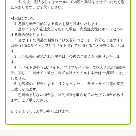
ご注文後に電話もしくはメールにて内容の確認をさせていただく場
合があります。ご了承ください。
●転売について
1. 悪質な転売目的による購入を堅く禁止いたします。
当サイトが不正注文とみなした場合、商品注文後にキャンセルを
する場合があります。
2. 当サイトの商品の画像および文言をコピーし、許可なく当サイト
以外（他ECサイト、フリマサイト等）で利用することを堅く禁止しま
す。
3. 上記転売が確認された場合は、今後のご購入をお断りいたしま
す。
4. 当サイト以外（ECサイト、フリマサイト等）で購入された掲載商
品に関して、当サイト並び、株式会社チャイルド本社は一切関知いた
しません。
5. お客様のご都合によるご注文キャンセル、数量・サイズ等の変更
は致しかねます。
悪質極まりない場合は、法的措置を取らせていただく場合があり
ます。ご了承ください。
どうぞよろしくお願い申し上げます。