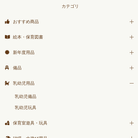
カテゴリ
おすすめ商品
おすすめ商品
絵本・保育図書
絵本
新年度用品
保育図書
出席帳・シール
備品
月刊絵本 バックナンバー
お誕生カード
椅子
乳幼児用品
おはなしチャイルド
ワーク
テーブル
おはなしﾁｬｲﾙﾄﾞﾘｸｴｽﾄ
乳幼児備品
画帳・おもいで
収納用品
チャイルドブック アップル
乳幼児玩具
絵画・造形用品
環境備品
ﾁｬｲﾙﾄﾞﾌﾞｯｸ ｱｯﾌﾟﾙ傑作選
個人保育用品
保育室遊具・玩具
防災・安全用品
もこちゃんチャイルド
各種用紙・証書
ままごと
衛生・トイレ用品