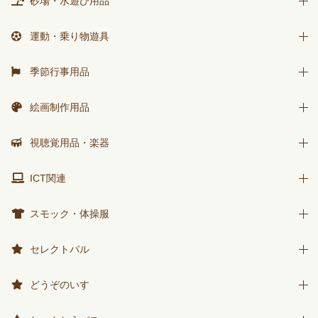
砂場・水遊び用品
はじめましての絵本
積木・ブロック
ｻﾝﾁｬｲﾙﾄﾞ ﾋﾞｯｸﾞｻｲｴﾝｽ
砂場用品
運動・乗り物遊具
知育玩具
世界の昔話名作選
水遊び用品
運動遊具
季節行事用品
科学が好きになるおはなし
乗り物遊具
運動会用品
ﾁｬｲﾙﾄﾞ科学絵本館なぜなぜ
絵画制作用品
プレゼント品
ｽｰﾊﾟｰﾜｲﾄﾞことばとかず
画材
視聴覚用品・楽器
包装紙・紙袋
ｽｰﾊﾟｰﾜｲﾄﾞお話かずあそび
製作素材
視聴覚用品
ICT関連
かんがえる
楽器
みんなともだち
ICT関連
スモック・体操服
あそぼ！
スモック
セレクトパル
みてみて！
体操服
先生用ウェア
2025年度月刊絵本
どうぞのいす
その他商品
2026年度月刊絵本
どうぞのいす