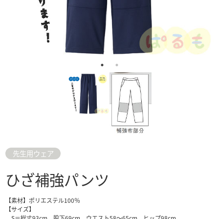
先生用ウェア
ひざ補強パンツ
【素材】ポリエステル100％
【サイズ】
S＝総丈93cm 股下69cm ウエスト58～65cm ヒップ98cm