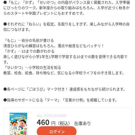
●「もじ」「かず」「せいかつ」の内容がバランス良く掲載された、入学準備
にぴったりのワーク。新年度からの取り組みはもちろん、入学が近づく秋冬か
らのスタートや卒園プレゼントにもおすすめです。
●それぞれに「ねらい」を設定。先取りをしすぎず、楽しみながら入学時の自
信につなげます。
「もじ」…自分の名前が書ける
清音ひらがなの練習はもちろん、濁点や拗音などもバッチリ！
「かず」…10までの数がわかる
楽しく遊びながら小学1年生1学期で学習する10までの数を習得できる内容で
す。
「せいかつ」…小学校の生活を知る
教室、校舎、給食、持ち物など、気になる小学校ライフをのぞき見します。
●各ページに「ごほうび」マーク付き！ 達成感をもちながら続けられます。
●指導のサポートになる「テーマ」「言葉かけ例」を掲載しています。
No.400164000
460
円（税込）
在庫あり
ログイン