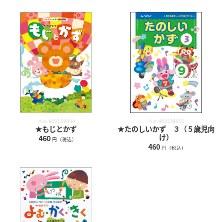
No.400159000
No.400154000
★もじとかず
★たのしいかず ３（５歳児向
け）
460
円（税込）
460
円（税込）