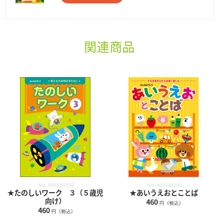
関連商品
No.400150000
No.400158000
★たのしいワーク ３（５歳児
★あいうえおとことば
向け）
460
円（税込）
460
円（税込）