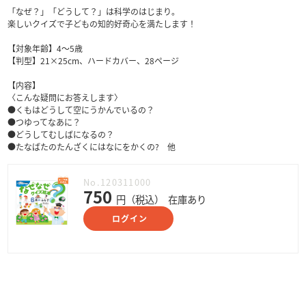
「なぜ？」「どうして？」は科学のはじまり。
楽しいクイズで子どもの知的好奇心を満たします！
【対象年齢】4～5歳
【判型】21×25cm、ハードカバー、28ページ
【内容】
〈こんな疑問にお答えします〉
●くもはどうして空にうかんでいるの？
●つゆってなあに？
●どうしてむしばになるの？
●たなばたのたんざくにはなにをかくの? 他
No.120311000
750
円（税込）
在庫あり
ログイン