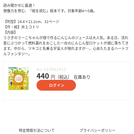
読み聞かせに最適！
想像力を育む、「絵を読む」絵本です。対象年齢4～5歳。
【判型】24.4×21.2cm、32ページ
【作・絵】井上コトリ
【内容】
うさぎのうーこちゃんが畑で作るにんじんのジュースは大人気。ある日、流れ
星にぶつかって燃料漏れをおこした一台のにんじん型ロケットが畑に落ちてき
ます。中から、ツキコと名乗る宇宙人が現れますが…。心あたたまるハートフ
ルファンタジー。
No.019983012
440
円（税込）
在庫あり
ログイン
特定商取引法について
プライバシーポリシー