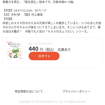
想像力を育む、「絵を読む」絵本です。対象年齢4～5歳。
【判型】24.4×21.2cm、32ページ
【文】木村 研 【絵】村上康成
【内容】
仲良しの９９９匹のかえるの兄弟が楽しくお散歩していると、いつのまにか迷
子のカルガモちゃんが後をついてきてしまいます。そこにへびも出てきて、春
の池は大騒ぎ！ 市販でも人気の「９９９のきょうだい」シリーズ。
No.019983004
440
円（税込）
在庫あり
ログイン
特定商取引法について
プライバシーポリシー
Copyright © CHILD HONSHA Co.,Ltd. All rights reserved.