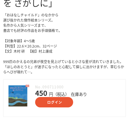
を さがしに」
「おはなしチャイルド」のなかから
選び抜かれた傑作絵本シリーズ。
名作から人気シリーズまで、
書店でも好評の作品をお手頃価格で。
【対象年齢】4〜5歳
【判型】22.6×20.2cm、32ページ
【文】木村 研 【絵】村上康成
999匹のかえるの兄弟が夜空を見上げていると小さな星が流れていきました。
「ほしのおとうと」が迷子になったと心配して探しに出かけますが、草むらか
らへびが現れて…。
No.090711000
450
円（税込）
在庫あり
ログイン