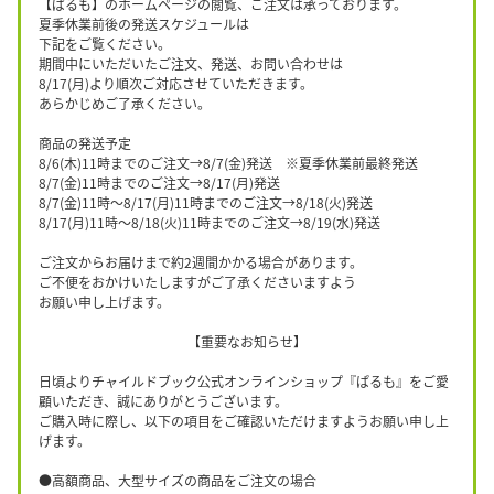
【ぱるも】のホームページの閲覧、ご注文は承っております。
夏季休業前後の発送スケジュールは
下記をご覧ください。
期間中にいただいたご注文、発送、お問い合わせは
8/17(月)より順次ご対応させていただきます。
あらかじめご了承ください。
商品の発送予定
8/6(木)11時までのご注文→8/7(金)発送 ※夏季休業前最終発送
8/7(金)11時までのご注文→8/17(月)発送
8/7(金)11時〜8/17(月)11時までのご注文→8/18(火)発送
8/17(月)11時〜8/18(火)11時までのご注文→8/19(水)発送
ご注文からお届けまで約2週間かかる場合があります。
ご不便をおかけいたしますがご了承くださいますよう
お願い申し上げます。
【重要なお知らせ】
日頃よりチャイルドブック公式オンラインショップ『ぱるも』をご愛
顧いただき、誠にありがとうございます。
ご購入時に際し、以下の項目をご確認いただけますようお願い申し上
げます。
●高額商品、大型サイズの商品をご注文の場合