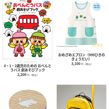
No.867037004
おめざめエプロン（999ひきの
きょうだい）
No.440528000
3,100
円（税込）
0・1・2歳児のための おべんと
うバス 劇あそびブック
2,200
円（税込）