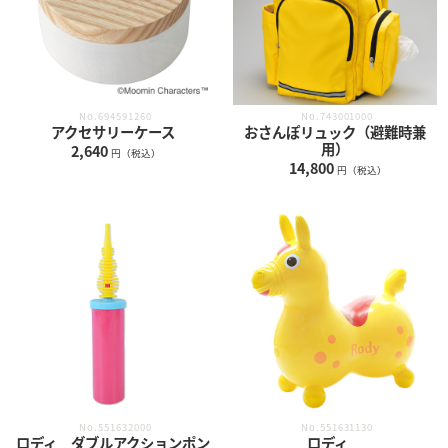
No.694591260
No.743001000
アクセサリーケース
おさんぽリュック（避難時兼
用）
2,640
円（税込）
14,800
円（税込）
No.551632000
No.551631130
ロディ ダブルアクションポン
ロディ