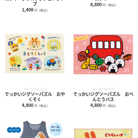
プ
8,800
円（税込）
1,408
円（税込）
No.590902000
No.590901000
でっかいジグソーパズル おや
でっかいジグソーパズル おべ
くそく
んとうバス
4,800
4,800
円（税込）
円（税込）