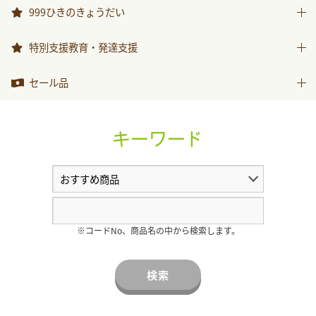
おべんとうバス
999ひきのきょうだい
2026年度月刊絵本
999ひきのきょうだい
特別支援教育・発達支援
特別支援教育・発達支援
セール品
セール品
キーワード
※コードNo、商品名の中から検索します。
検索