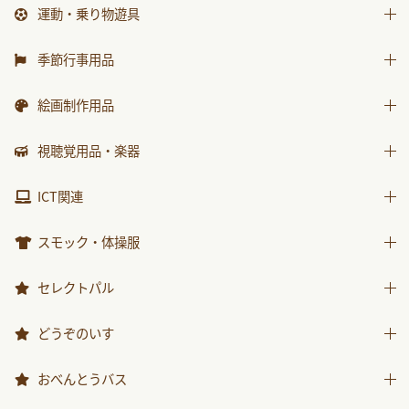
防災・安全用品
砂場用品
もこちゃんチャイルド
運動・乗り物遊具
各種用紙・証書
知育玩具
衛生・トイレ用品
水遊び用品
はじめましての絵本
運動遊具
季節行事用品
ｻﾝﾁｬｲﾙﾄﾞ ﾋﾞｯｸﾞｻｲｴﾝｽ
乗り物遊具
運動会用品
絵画制作用品
世界の昔話名作選
プレゼント品
科学が好きになるおはなし
画材
視聴覚用品・楽器
包装紙・紙袋
ﾁｬｲﾙﾄﾞ科学絵本館なぜなぜ
製作素材
視聴覚用品
ICT関連
ｽｰﾊﾟｰﾜｲﾄﾞことばとかず
楽器
ICT関連
ｽｰﾊﾟｰﾜｲﾄﾞお話かずあそび
スモック・体操服
かんがえる
スモック
セレクトパル
みんなともだち
体操服
先生用ウェア
どうぞのいす
あそぼ！
その他商品
みてみて！
どうぞのいす
おべんとうバス
2025年度月刊絵本