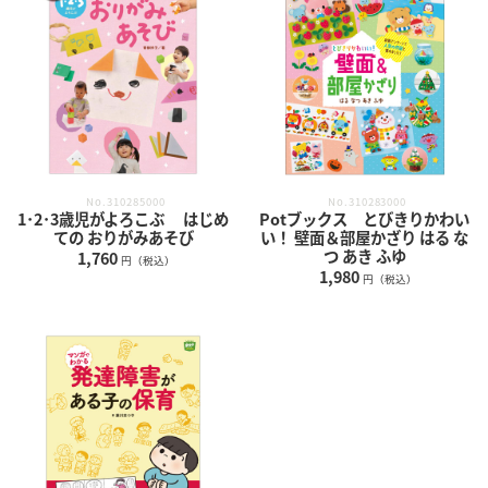
No.310285000
No.310283000
1･2･3歳児がよろこぶ はじめ
Potブックス とびきりかわい
ての おりがみあそび
い！ 壁面＆部屋かざり はる な
つ あき ふゆ
1,760
円（税込）
1,980
円（税込）