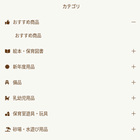
カテゴリ
おすすめ商品
おすすめ商品
絵本・保育図書
絵本
新年度用品
保育図書
出席帳・シール
備品
月刊絵本 バックナンバー
お誕生カード
椅子
乳幼児用品
おはなしチャイルド
ワーク
テーブル
おはなしﾁｬｲﾙﾄﾞﾘｸｴｽﾄ
乳幼児備品
保育室遊具・玩具
画帳・おもいで
収納用品
チャイルドブック アップル
乳幼児玩具
絵画・造形用品
ままごと
砂場・水遊び用品
環境備品
ﾁｬｲﾙﾄﾞﾌﾞｯｸ ｱｯﾌﾟﾙ傑作選
個人保育用品
積木・ブロック