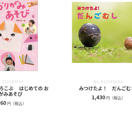
.310285000
No.821545000
がよろこぶ はじめての お
みつけたよ！ だんごむ
がみあそび
1,430
円（税込）
760
円（税込）