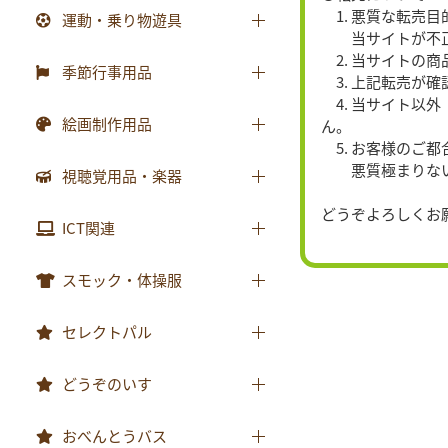
防災・安全用品
砂場用品
1. 悪質な転売
運動・乗り物遊具
各種用紙・証書
知育玩具
当サイトが不正注
衛生・トイレ用品
水遊び用品
2. 当サイトの
運動遊具
季節行事用品
3. 上記転売が
乗り物遊具
4. 当サイト以
運動会用品
絵画制作用品
ん。
5. お客様のご
プレゼント品
画材
悪質極まりない場
視聴覚用品・楽器
包装紙・紙袋
製作素材
どうぞよろしくお
視聴覚用品
ICT関連
楽器
ICT関連
スモック・体操服
スモック
セレクトパル
体操服
先生用ウェア
どうぞのいす
その他商品
どうぞのいす
おべんとうバス