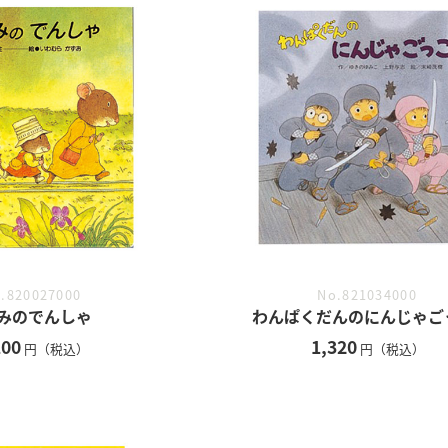
.820027000
No.821034000
みのでんしゃ
わんぱくだんのにんじゃご
100
1,320
円（税込）
円（税込）