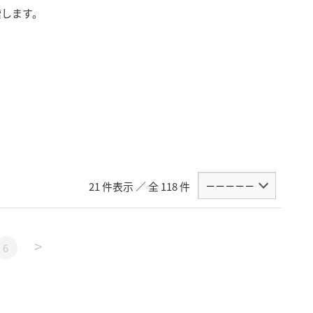
索します。
21 件表示 ／ 全 118 件
>
6