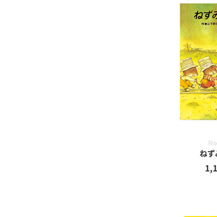
No
ねず
1,