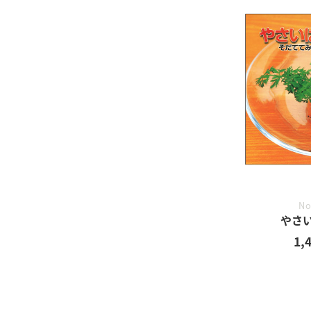
No
やさ
1,