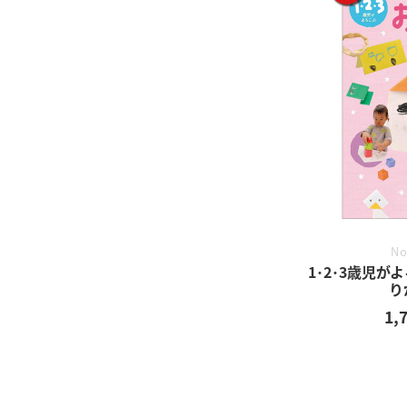
No
1･2･3歳児
り
1,