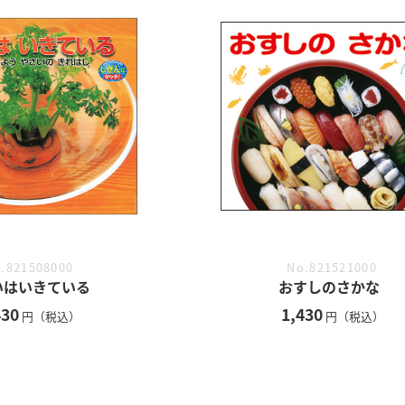
.821508000
No.821521000
いはいきている
おすしのさかな
430
1,430
円（税込）
円（税込）