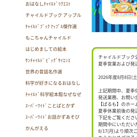
おはなしﾁｬｲﾙﾄﾞﾘｸｴｽﾄ
チャイルドブック アップル
ﾁｬｲﾙﾄﾞﾌﾞｯｸ ｱｯﾌﾟﾙ傑作選
もこちゃんチャイルド
はじめましての絵本
チャイルドブック
ｻﾝﾁｬｲﾙﾄﾞ ﾋﾞｯｸﾞｻｲｴﾝｽ
夏季営業および発
世界の昔話名作選
2026年度8月8日(土
科学が好きになるおはなし
上記期間中、夏季
ﾁｬｲﾙﾄﾞ科学絵本館なぜなぜ
発送業務、お問い
【ぱるも】のホー
ｽｰﾊﾟｰﾜｲﾄﾞことばとかず
夏季休業前後の発
ｽｰﾊﾟｰﾜｲﾄﾞお話かずあそび
下記をご覧くださ
期間中にいただい
かんがえる
8/17(月)より