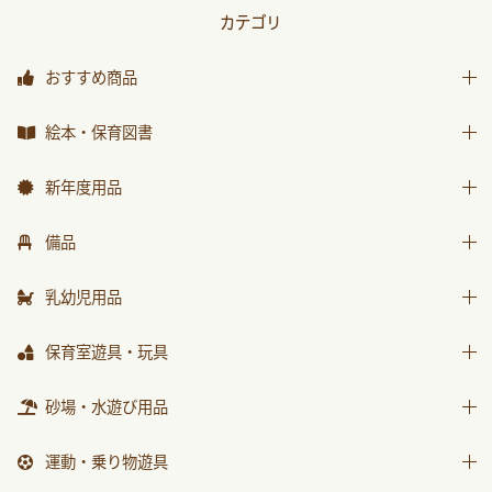
カテゴリ
おすすめ商品
おすすめ商品
絵本・保育図書
絵本
新年度用品
保育図書
出席帳・シール
備品
月刊絵本 バックナンバー
お誕生カード
椅子
乳幼児用品
おはなしチャイルド
ワーク
テーブル
おはなしﾁｬｲﾙﾄﾞﾘｸｴｽﾄ
乳幼児備品
保育室遊具・玩具
画帳・おもいで
収納用品
チャイルドブック アップル
乳幼児玩具
絵画・造形用品
ままごと
砂場・水遊び用品
環境備品
ﾁｬｲﾙﾄﾞﾌﾞｯｸ ｱｯﾌﾟﾙ傑作選
個人保育用品
積木・ブロック
防災・安全用品
砂場用品
もこちゃんチャイルド
運動・乗り物遊具
各種用紙・証書
知育玩具
衛生・トイレ用品