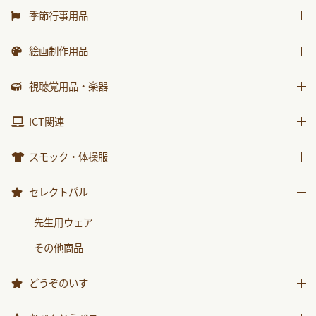
水遊び用品
はじめましての絵本
運動遊具
季節行事用品
ｻﾝﾁｬｲﾙﾄﾞ ﾋﾞｯｸﾞｻｲｴﾝｽ
乗り物遊具
運動会用品
絵画制作用品
世界の昔話名作選
プレゼント品
科学が好きになるおはなし
画材
視聴覚用品・楽器
包装紙・紙袋
ﾁｬｲﾙﾄﾞ科学絵本館なぜなぜ
製作素材
視聴覚用品
ICT関連
ｽｰﾊﾟｰﾜｲﾄﾞことばとかず
楽器
ICT関連
ｽｰﾊﾟｰﾜｲﾄﾞお話かずあそび
スモック・体操服
かんがえる
スモック
セレクトパル
みんなともだち
体操服
先生用ウェア
あそぼ！
その他商品
みてみて！
2025年度月刊絵本
どうぞのいす
2026年度月刊絵本
どうぞのいす