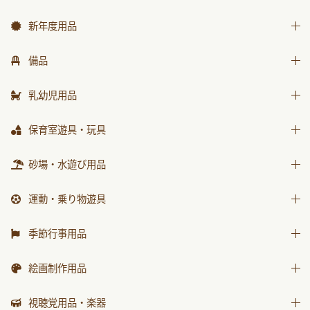
新年度用品
出席帳・シール
備品
お誕生カード
椅子
乳幼児用品
ワーク
テーブル
乳幼児備品
保育室遊具・玩具
画帳・おもいで
収納用品
乳幼児玩具
絵画・造形用品
ままごと
砂場・水遊び用品
環境備品
個人保育用品
積木・ブロック
防災・安全用品
砂場用品
運動・乗り物遊具
各種用紙・証書
知育玩具
衛生・トイレ用品
水遊び用品
運動遊具
季節行事用品
乗り物遊具
運動会用品
絵画制作用品
プレゼント品
画材
視聴覚用品・楽器