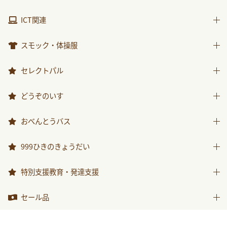
包装紙・紙袋
製作素材
視聴覚用品
ICT関連
楽器
ICT関連
スモック・体操服
スモック
セレクトパル
体操服
先生用ウェア
どうぞのいす
その他商品
どうぞのいす
おべんとうバス
おべんとうバス
999ひきのきょうだい
999ひきのきょうだい
特別支援教育・発達支援
特別支援教育・発達支援
セール品
セール品