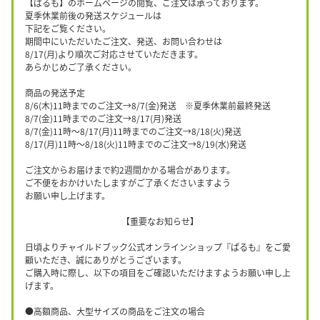
【ぱるも】のホームページの閲覧、ご注文は承っております。
夏季休業前後の発送スケジュールは
下記をご覧ください。
期間中にいただいたご注文、発送、お問い合わせは
8/17(月)より順次ご対応させていただきます。
あらかじめご了承ください。
商品の発送予定
8/6(木)11時までのご注文→8/7(金)発送 ※夏季休業前最終発送
8/7(金)11時までのご注文→8/17(月)発送
8/7(金)11時〜8/17(月)11時までのご注文→8/18(火)発送
8/17(月)11時〜8/18(火)11時までのご注文→8/19(水)発送
ご注文からお届けまで約2週間かかる場合があります。
ご不便をおかけいたしますがご了承くださいますよう
お願い申し上げます。
【重要なお知らせ】
日頃よりチャイルドブック公式オンラインショップ『ぱるも』をご愛
顧いただき、誠にありがとうございます。
ご購入時に際し、以下の項目をご確認いただけますようお願い申し上
げます。
●高額商品、大型サイズの商品をご注文の場合