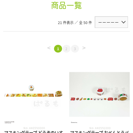
商品一覧
21 件表示 ／ 全 50 件
<
>
1
2
3
No.440550000
No.440551000
マスキングテープ どうぞのいす
マスキングテープ おべんとうバ