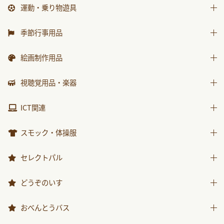
防災・安全用品
砂場用品
もこちゃんチャイルド
運動・乗り物遊具
各種用紙・証書
知育玩具
衛生・トイレ用品
水遊び用品
はじめましての絵本
運動遊具
季節行事用品
ｻﾝﾁｬｲﾙﾄﾞ ﾋﾞｯｸﾞｻｲｴﾝｽ
乗り物遊具
運動会用品
絵画制作用品
世界の昔話名作選
プレゼント品
科学が好きになるおはなし
画材
視聴覚用品・楽器
包装紙・紙袋
ﾁｬｲﾙﾄﾞ科学絵本館なぜなぜ
製作素材
視聴覚用品
ICT関連
ｽｰﾊﾟｰﾜｲﾄﾞことばとかず
楽器
ICT関連
ｽｰﾊﾟｰﾜｲﾄﾞお話かずあそび
スモック・体操服
かんがえる
スモック
セレクトパル
みんなともだち
体操服
先生用ウェア
どうぞのいす
あそぼ！
その他商品
みてみて！
どうぞのいす
おべんとうバス
2025年度月刊絵本