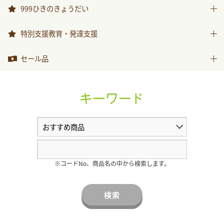
おべんとうバス
999ひきのきょうだい
2026年度月刊絵本
999ひきのきょうだい
特別支援教育・発達支援
特別支援教育・発達支援
セール品
セール品
キーワード
※コードNo、商品名の中から検索します。
検索