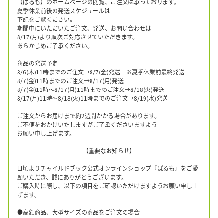
【ぱるも】のホームページの閲覧、ご注文は承っております。
夏季休業前後の発送スケジュールは
下記をご覧ください。
期間中にいただいたご注文、発送、お問い合わせは
8/17(月)より順次ご対応させていただきます。
あらかじめご了承ください。
商品の発送予定
8/6(木)11時までのご注文→8/7(金)発送 ※夏季休業前最終発送
8/7(金)11時までのご注文→8/17(月)発送
8/7(金)11時〜8/17(月)11時までのご注文→8/18(火)発送
8/17(月)11時〜8/18(火)11時までのご注文→8/19(水)発送
ご注文からお届けまで約2週間かかる場合があります。
ご不便をおかけいたしますがご了承くださいますよう
お願い申し上げます。
【重要なお知らせ】
日頃よりチャイルドブック公式オンラインショップ『ぱるも』をご愛
顧いただき、誠にありがとうございます。
ご購入時に際し、以下の項目をご確認いただけますようお願い申し上
げます。
●高額商品、大型サイズの商品をご注文の場合