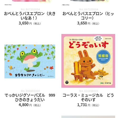
No.867202004
No.867203004
おべんとうバスエプロン（大き
おべんとうバスエプロン（ヒッ
いなあ！）
コリー）
3,650
3,650
円（税込）
円（税込）
No.590903000
No.816458000
でっかいジグソーパズル 999
コーラス・ミュージカル どう
ひきのきょうだい
ぞのいす
4,800
1,731
円（税込）
円（税込）