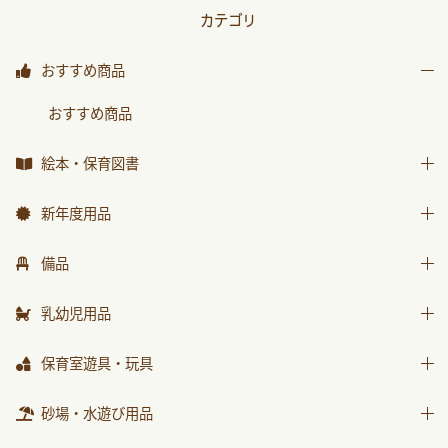
カテゴリ
おすすめ商品
おすすめ商品
絵本・保育図書
絵本
新年度用品
保育図書
出席帳・シール
備品
月刊絵本 バックナンバー
お誕生カード
椅子
乳幼児用品
おはなしチャイルド
ワーク
テーブル
おはなしﾁｬｲﾙﾄﾞﾘｸｴｽﾄ
乳幼児備品
保育室遊具・玩具
画帳・おもいで
収納用品
チャイルドブック アップル
乳幼児玩具
絵画・造形用品
ままごと
砂場・水遊び用品
環境備品
ﾁｬｲﾙﾄﾞﾌﾞｯｸ ｱｯﾌﾟﾙ傑作選
個人保育用品
積木・ブロック