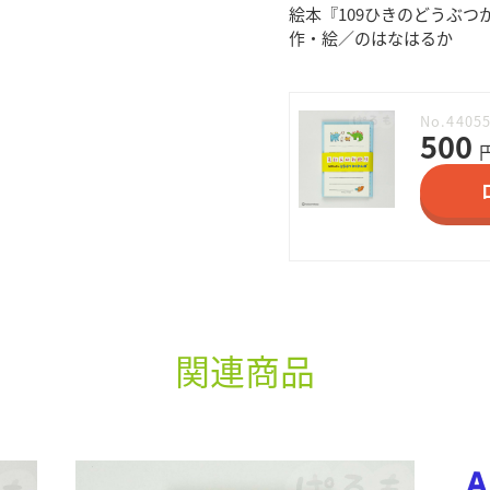
絵本『109ひきのどうぶつ
作・絵／のはなはるか
No.4405
500
関連商品