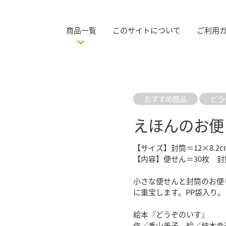
商品一覧
このサイトについて
ご利用
おすすめ商品
どう
えほんのお便
【サイズ】封筒＝12×8.2cm
【内容】便せん＝30枚 封
小さな便せんと封筒のお便
に重宝します。PP袋入り。
絵本『どうぞのいす』
作／香山美子 絵／柿本幸