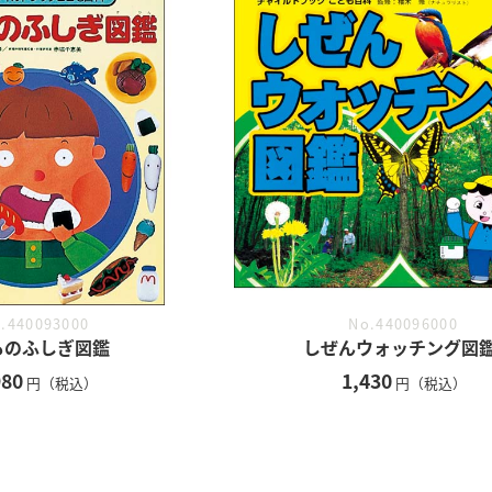
.440093000
No.440096000
ものふしぎ図鑑
しぜんウォッチング図
980
1,430
円（税込）
円（税込）