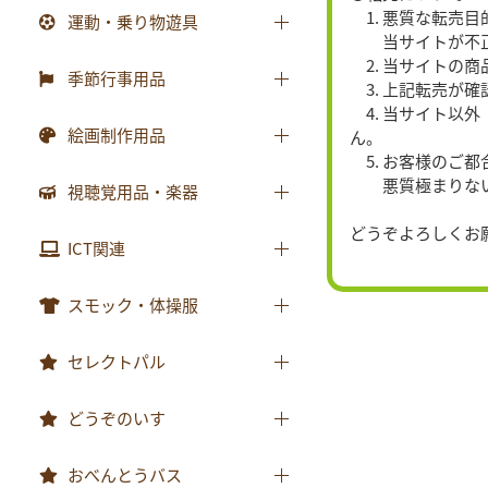
防災・安全用品
砂場用品
1. 悪質な転売
運動・乗り物遊具
各種用紙・証書
知育玩具
当サイトが不正注
衛生・トイレ用品
水遊び用品
2. 当サイトの
運動遊具
季節行事用品
3. 上記転売が
乗り物遊具
4. 当サイト以
運動会用品
絵画制作用品
ん。
5. お客様のご
プレゼント品
画材
悪質極まりない場
視聴覚用品・楽器
包装紙・紙袋
製作素材
どうぞよろしくお
視聴覚用品
ICT関連
楽器
ICT関連
スモック・体操服
スモック
セレクトパル
体操服
先生用ウェア
どうぞのいす
その他商品
どうぞのいす
おべんとうバス