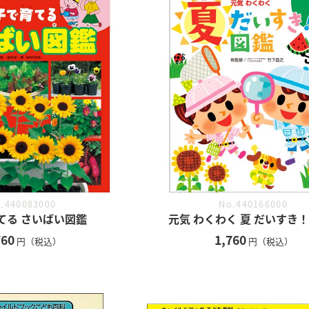
.440083000
No.440166000
てる さいばい図鑑
元気 わくわく 夏 だいすき！
760
1,760
円（税込）
円（税込）