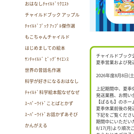
おはなしﾁｬｲﾙﾄﾞﾘｸｴｽﾄ
チャイルドブック アップル
ﾁｬｲﾙﾄﾞﾌﾞｯｸ ｱｯﾌﾟﾙ傑作選
もこちゃんチャイルド
はじめましての絵本
チャイルドブック
ｻﾝﾁｬｲﾙﾄﾞ ﾋﾞｯｸﾞｻｲｴﾝｽ
夏季営業および発
世界の昔話名作選
2026年度8月8日(土
科学が好きになるおはなし
上記期間中、夏季
ﾁｬｲﾙﾄﾞ科学絵本館なぜなぜ
発送業務、お問い
【ぱるも】のホー
ｽｰﾊﾟｰﾜｲﾄﾞことばとかず
夏季休業前後の発
ｽｰﾊﾟｰﾜｲﾄﾞお話かずあそび
下記をご覧くださ
期間中にいただい
かんがえる
8/17(月)より