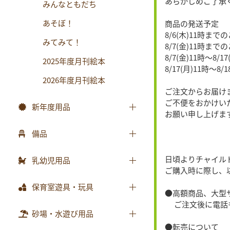
あらかじめご了承
みんなともだち
あそぼ！
商品の発送予定
8/6(木)11時ま
みてみて！
8/7(金)11時まで
8/7(金)11時〜8/
2025年度月刊絵本
8/17(月)11時〜8
2026年度月刊絵本
ご注文からお届け
ご不便をおかけい
新年度用品
お願い申し上げま
出席帳・シール
備品
お誕生カード
椅子
日頃よりチャイル
乳幼児用品
ワーク
ご購入時に際し、
テーブル
乳幼児備品
保育室遊具・玩具
画帳・おもいで
●高額商品、大型
収納用品
乳幼児玩具
ご注文後に電話も
絵画・造形用品
ままごと
砂場・水遊び用品
環境備品
個人保育用品
●転売について
積木・ブロック