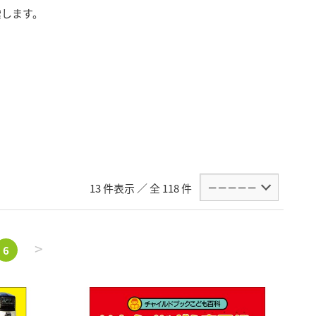
索します。
13 件表示 ／ 全 118 件
>
6