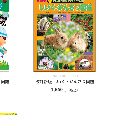
No.440086000
 図鑑
改訂新版 しいく・かんさつ図鑑
1,650
円（税込）