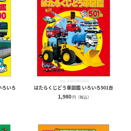
No.440080000
いろいろ
はたらくじどう車図鑑 いろいろ501台
1,980
円（税込）