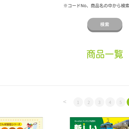
※コードNo、商品名の中から検
検索
商品一覧
<
1
2
3
4
5