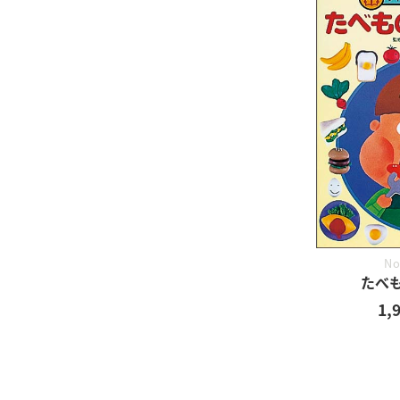
No
たべ
1,