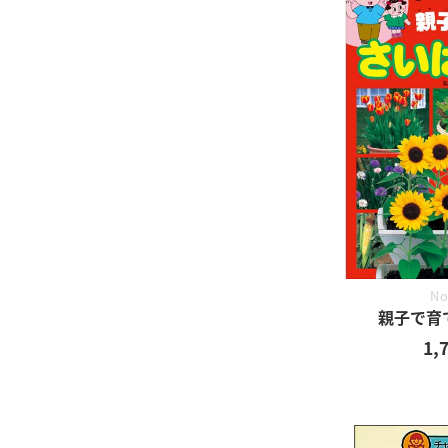
No
親子で育
1,