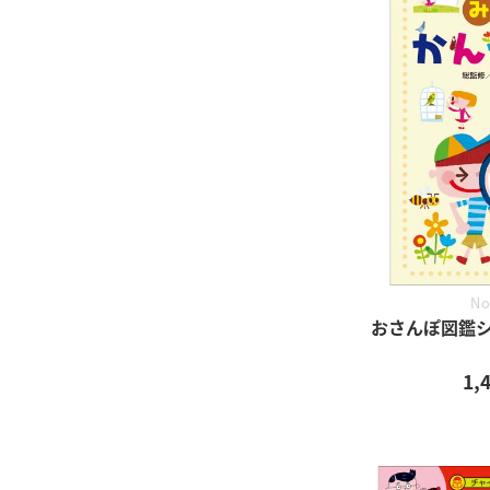
No
おさんぽ図鑑シ
1,